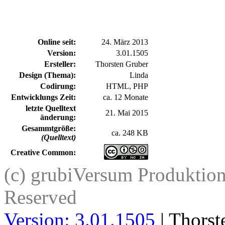
Online seit:
24. März 2013
Version:
3.01.1505
Ersteller:
Thorsten Gruber
Design (Thema):
Linda
Codirung:
HTML, PHP
Entwicklungs Zeit:
ca. 12 Monate
letzte Quelltext
21. Mai 2015
änderung:
Gesammtgröße:
ca. 248 KB
(Quelltext)
Creative Common:
(c) grubiVersum Produktion 
Reserved
Version: 3.01.1505
| Thorst