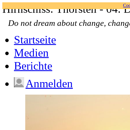
Hirnschiss: Thorsten - 04.
Coo
Do not dream about change, chan
Startseite
Medien
Berichte
Anmelden